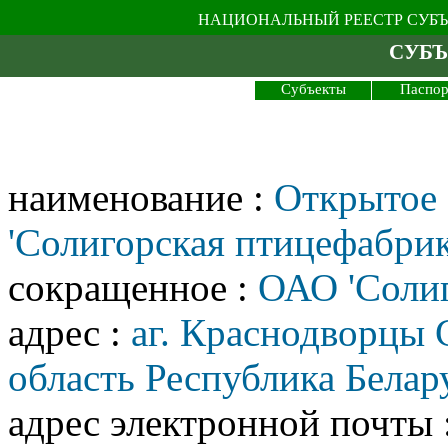
НАЦИОНАЛЬНЫЙ РЕЕСТР СУБ
СУБЪ
Субъекты
Паспор
наименование :
Открытое 
'Солигорская птицефабрик
сокращенное :
ОАО 'Солиг
адрес :
аг. Краснодворцы 
область Республика Белар
адрес электронной почты 