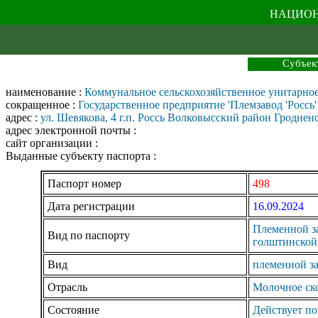
НАЦИОН
Субъек
наименование :
Коммунальное сельскохозяйственное унитарное 
сокращенное :
Государственное предприятие 'Племзавод 'Россь'
адрес :
ул. Шевякова, 4 г.п. Россь Волковысский район Гроднен
адрес электронной почты :
сайт организации :
Выданные субъекту паспорта :
Паспорт номер
498
Дата регистрации
16.09.2024
Племенной за
Вид по паспорту
голштинской
Вид
племенной з
Отрасль
Молочное ск
Состояние
Действует по