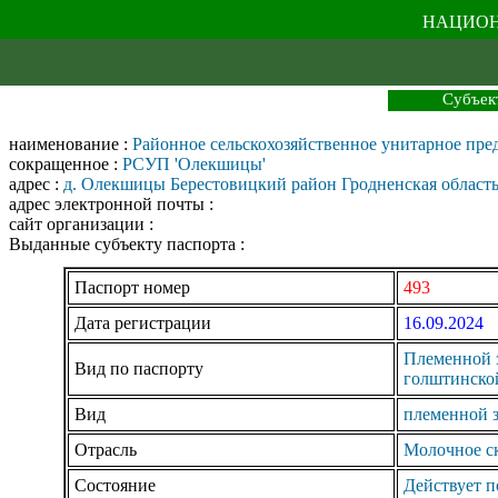
НАЦИОН
Субъек
наименование :
Районное сельскохозяйственное унитарное пре
сокращенное :
РСУП 'Олекшицы'
адрес :
д. Олекшицы Берестовицкий район Гродненская область
адрес электронной почты :
сайт организации :
Выданные субъекту паспорта :
Паспорт номер
493
Дата регистрации
16.09.2024
Племенной з
Вид по паспорту
голштинско
Вид
племенной 
Отрасль
Молочное с
Состояние
Действует п