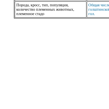
Порода, кросс, тип, популяция,
Общая числе
количество племенных животных,
голштинской
племенное стадо
гол.