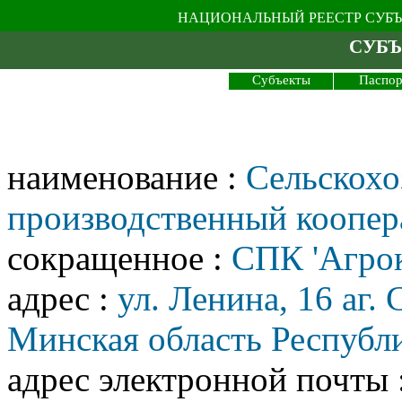
НАЦИОНАЛЬНЫЙ РЕЕСТР СУБ
СУБЪ
Субъекты
Паспор
наименование :
Сельскохо
производственный коопер
сокращенное :
СПК 'Агро
адрес :
ул. Ленина, 16 аг
Минская область Республ
адрес электронной почты 