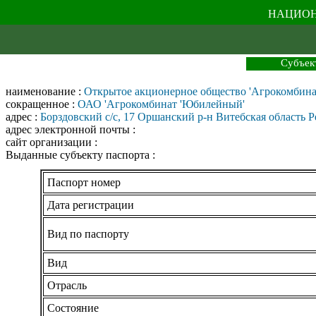
НАЦИОН
Субъек
наименование :
Открытое акционерное общество 'Агрокомбин
сокращенное :
ОАО 'Агрокомбинат 'Юбилейный'
адрес :
Борздовский с/с, 17 Оршанский р-н Витебская область 
адрес электронной почты :
сайт организации :
Выданные субъекту паспорта :
Паспорт номер
Дата регистрации
Вид по паспорту
Вид
Отрасль
Состояние