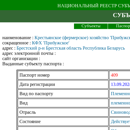
НАЦИОНАЛЬНЫЙ РЕЕСТР СУБ
СУБЪ
Субъекты
Паспор
наименование :
Крестьянское (фермерское) хозяйство 'Прибужск
сокращенное :
КФХ 'Прибужское'
адрес :
Брестский р-н Брестская область Республика Беларусь
адрес электронной почты :
сайт организации :
Выданные субъекту паспорта :
Паспорт номер
409
Дата регистрации
13.09.202
Вид по паспорту
Племенно
Вид
племенно
Отрасль
Свиновод
Состояние
Действует